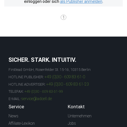
einloggen oder sich
als Publisher anmelden
.
1
SICHER. STARK. INTUITIV.
Firstlead GmbH, Rosenfelder St. 15-16, 10315 Berlin
+49 (0)30 - 609 83 61-0
HOTLINE PUBLISHER:
+49 (0)30 - 609 83 61-23
HOTLINE ADVERTISER:
TELEFAX:
+49 (0)30 - 609 83 61-99
service@adcell.de
E-MAIL:
Service
Kontakt
News
Unternehmen
Affiliate-Lexikon
Jobs