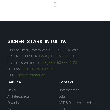
1
SICHER. STARK. INTUITIV.
Firstlead GmbH, Rosenfelder St. 15-16, 10315 Berlin
+49 (0)30 - 609 83 61-0
HOTLINE PUBLISHER:
+49 (0)30 - 609 83 61-23
HOTLINE ADVERTISER:
TELEFAX:
+49 (0)30 - 609 83 61-99
service@adcell.de
E-MAIL:
Service
Kontakt
News
Unternehmen
Affiliate-Lexikon
Jobs
Download
AGB & Datenschutzerklärung
API
FAQ