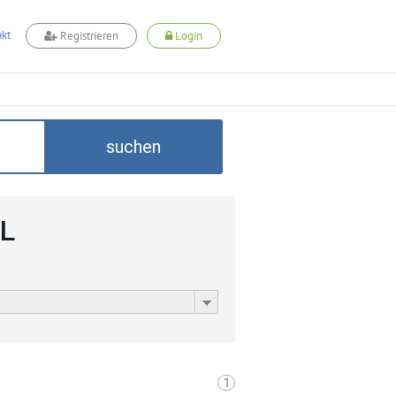
kt
Registrieren
Login
suchen
LL
1