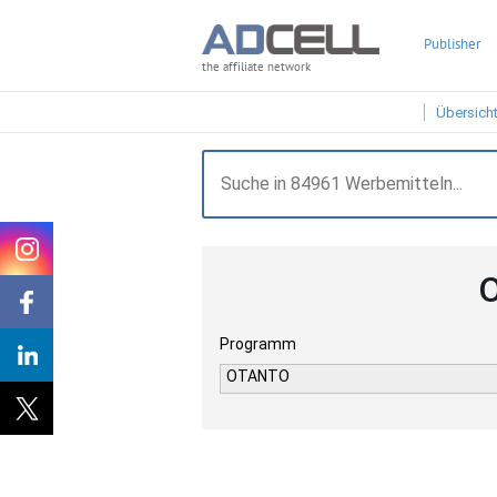
Publisher
the affiliate network
Übersich
O
Programm
OTANTO