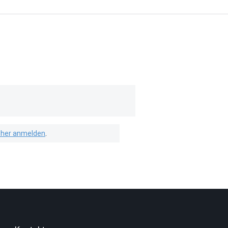
isher anmelden
.