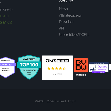
.
Service
News
315 Berlin
Affiliate-Lexikon
3 61-0
Download
83 61-23
API
Unterstütze ADCELL
©2003 - 2026 Firstlead GmbH