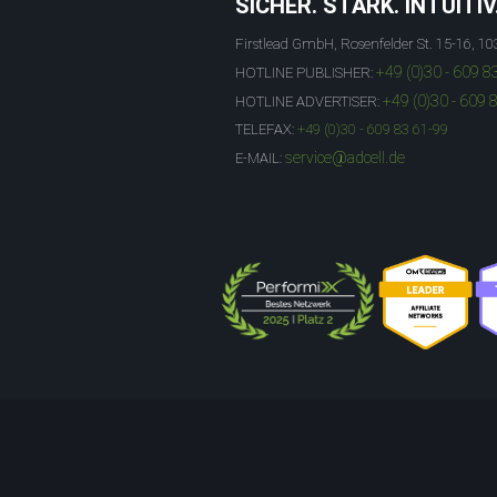
SICHER. STARK. INTUITIV
Firstlead GmbH, Rosenfelder St. 15-16, 10
+49 (0)30 - 609 8
HOTLINE PUBLISHER:
+49 (0)30 - 609 
HOTLINE ADVERTISER:
TELEFAX:
+49 (0)30 - 609 83 61-99
service@adcell.de
E-MAIL: