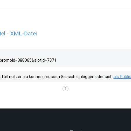
l - XML-Datei
?promoId=388065&slotId=7371
tel nutzen zu können, müssen Sie sich einloggen oder sich
als Publ
1