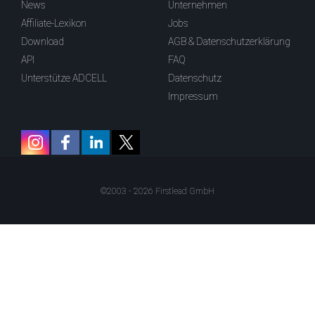
News
Unternehmen
Affiliate-Lexikon
Jobs
Download
AGB & Datenschutzerklärung
API
FAQ
Unterstütze ADCELL
Datenschutz
Impressum
©2003 - 2026 Firstlead GmbH