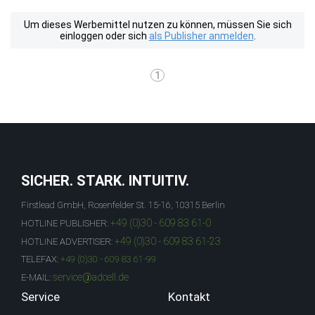
Um dieses Werbemittel nutzen zu können, müssen Sie sich
einloggen oder sich
als Publisher anmelden
.
1
SICHER. STARK. INTUITIV.
Firstlead GmbH, Rosenfelder St. 15-16, 10315 Berlin
+49 (0)30 - 609 83 61-0
HOTLINE PUBLISHER:
+49 (0)30 - 609 83 61-23
HOTLINE ADVERTISER:
TELEFAX:
+49 (0)30 - 609 83 61-99
service@adcell.de
E-MAIL:
Service
Kontakt