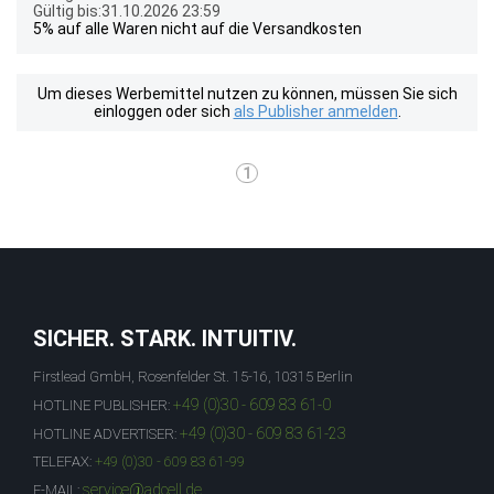
Gültig bis:31.10.2026 23:59
5% auf alle Waren nicht auf die Versandkosten
Um dieses Werbemittel nutzen zu können, müssen Sie sich
einloggen oder sich
als Publisher anmelden
.
1
SICHER. STARK. INTUITIV.
Firstlead GmbH, Rosenfelder St. 15-16, 10315 Berlin
+49 (0)30 - 609 83 61-0
HOTLINE PUBLISHER:
+49 (0)30 - 609 83 61-23
HOTLINE ADVERTISER:
TELEFAX:
+49 (0)30 - 609 83 61-99
service@adcell.de
E-MAIL: