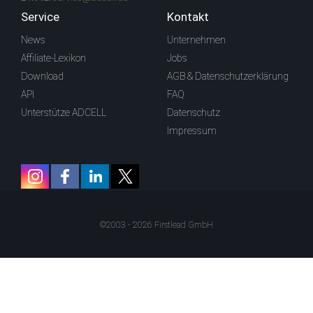
Service
Kontakt
News
Unternehmen
Affiliate-Lexikon
Jobs
Download
AGB & Datenschutzerklärung
API
FAQ
Unterstütze ADCELL
Datenschutz
Impressum
©2003 - 2026 Firstlead GmbH