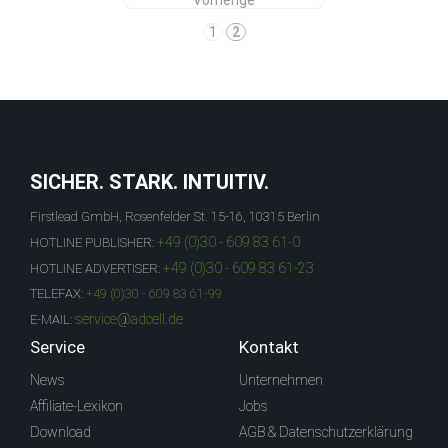
Vorherige
1
2
SICHER. STARK. INTUITIV.
Firstlead GmbH, Rosenfelder St. 15-16, 10315 Berlin
+49 (0)30 - 609 83 61-0
HOTLINE PUBLISHER:
+49 (0)30 - 609 83 61-23
HOTLINE ADVERTISER:
TELEFAX:
+49 (0)30 - 609 83 61-99
service@adcell.de
E-MAIL:
Service
Kontakt
News
Unternehmen
Affiliate-Lexikon
Jobs
Download
AGB & Datenschutzerklärung