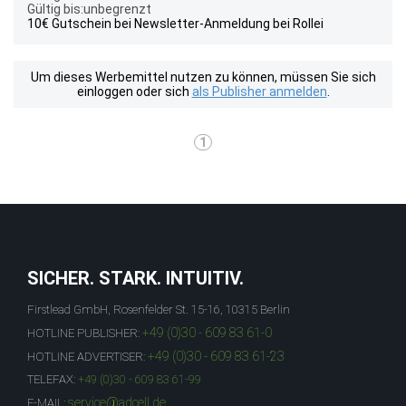
Gültig bis:unbegrenzt
10€ Gutschein bei Newsletter-Anmeldung bei Rollei
Um dieses Werbemittel nutzen zu können, müssen Sie sich
einloggen oder sich
als Publisher anmelden
.
1
SICHER. STARK. INTUITIV.
Firstlead GmbH, Rosenfelder St. 15-16, 10315 Berlin
+49 (0)30 - 609 83 61-0
HOTLINE PUBLISHER:
+49 (0)30 - 609 83 61-23
HOTLINE ADVERTISER:
TELEFAX:
+49 (0)30 - 609 83 61-99
service@adcell.de
E-MAIL: