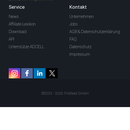
Service
Kontakt
News
Unternehmen
Affiliate-Lexikon
Jobs
Download
AGB & Datenschutzerklärung
API
FAQ
Unterstütze ADCELL
Datenschutz
Impressum
©2003 - 2026 Firstlead GmbH