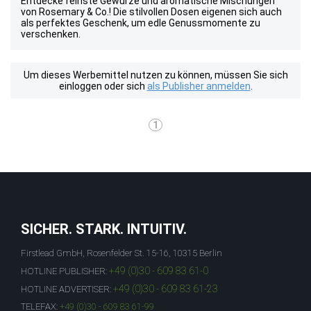
Entdecke feinste Gewürze und aromatische Mischungen
von Rosemary & Co.! Die stilvollen Dosen eigenen sich auch
als perfektes Geschenk, um edle Genussmomente zu
verschenken.
Um dieses Werbemittel nutzen zu können, müssen Sie sich
einloggen oder sich
als Publisher anmelden
.
1
SICHER. STARK. INTUITIV.
Firstlead GmbH, Rosenfelder St. 15-16, 10315 Berlin
+49 (0)30 - 609 83 61-0
HOTLINE PUBLISHER:
+49 (0)30 - 609 83 61-23
HOTLINE ADVERTISER:
TELEFAX:
+49 (0)30 - 609 83 61-99