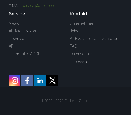
service@adcell.de
E-MAIL:
Service
Kontakt
News
Unternehmen
Affiliate-Lexikon
Jobs
Download
AGB & Datenschutzerklärung
API
FAQ
Unterstütze ADCELL
Datenschutz
Impressum
©2003 - 2026 Firstlead GmbH