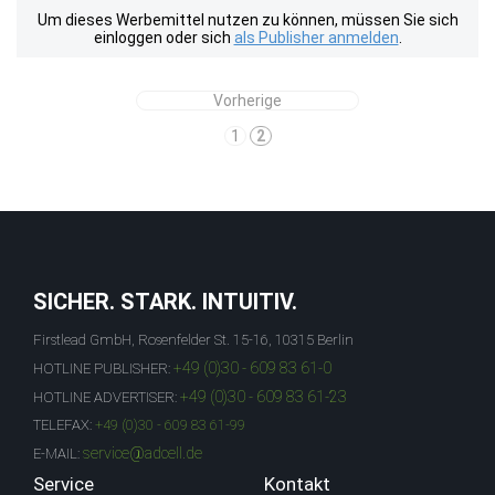
Um dieses Werbemittel nutzen zu können, müssen Sie sich
einloggen oder sich
als Publisher anmelden
.
Vorherige
1
2
SICHER. STARK. INTUITIV.
Firstlead GmbH, Rosenfelder St. 15-16, 10315 Berlin
+49 (0)30 - 609 83 61-0
HOTLINE PUBLISHER:
+49 (0)30 - 609 83 61-23
HOTLINE ADVERTISER:
TELEFAX:
+49 (0)30 - 609 83 61-99
service@adcell.de
E-MAIL:
Service
Kontakt