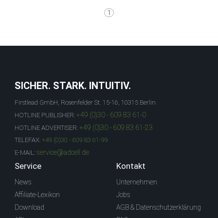
1
SICHER. STARK. INTUITIV.
Firstlead GmbH, Rosenfelder St. 15-16, 10315 Berlin
+49 (0)30 - 609 83 61-0
HOTLINE PUBLISHER:
+49 (0)30 - 609 83 61-23
HOTLINE ADVERTISER:
TELEFAX:
+49 (0)30 - 609 83 61-99
service@adcell.de
E-MAIL:
Service
Kontakt
News
Unternehmen
Affiliate-Lexikon
Jobs
Download
AGB & Datenschutzerklärung