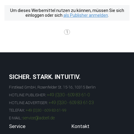
Um dieses Werbemittel nutzen zu können, müssen Sie sich
einloggen oder sich
als Publisher anmelden
.
1
SICHER. STARK. INTUITIV.
Firstlead GmbH, Rosenfelder St. 15-16, 10315 Berlin
+49 (0)30 - 609 83 61-0
HOTLINE PUBLISHER:
+49 (0)30 - 609 83 61-23
HOTLINE ADVERTISER:
TELEFAX:
+49 (0)30 - 609 83 61-99
service@adcell.de
E-MAIL:
Service
Kontakt