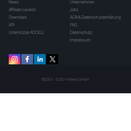
News
Unternehmen
Affiliate-Lexikon
Jobs
Download
AGB & Datenschutzerklärung
API
FAQ
Unterstütze ADCELL
Datenschutz
Impressum
©2003 - 2026 Firstlead GmbH