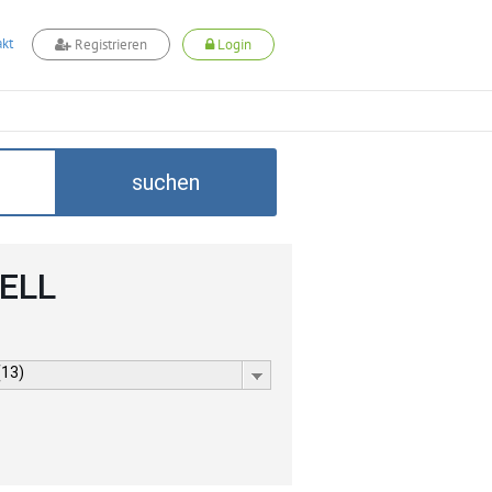
kt
Registrieren
Login
suchen
CELL
(13)