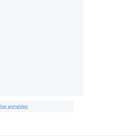
isher anmelden
.