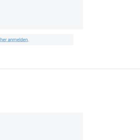
isher anmelden
.