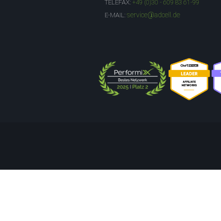
TELEFAX:
+49 (0)30 - 609 83 61-99
service@adcell.de
E-MAIL: