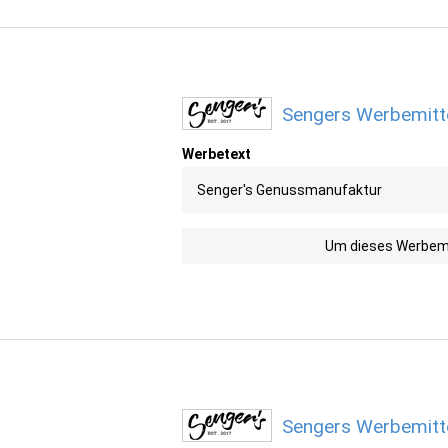
Sengers Werbemitte
Werbetext
Senger's Genussmanufaktur
Um dieses Werbemit
Sengers Werbemitte