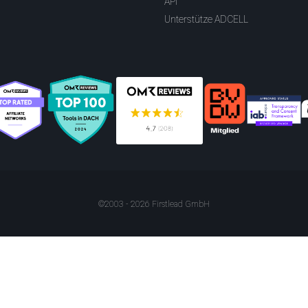
API
Unterstütze ADCELL
©2003 - 2026 Firstlead GmbH