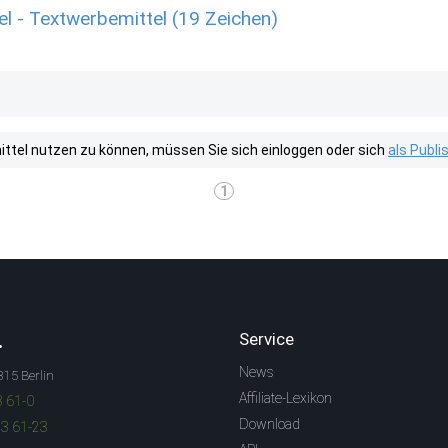
l - Textwerbemittel (19 Zeichen)
tel nutzen zu können, müssen Sie sich einloggen oder sich
als Publ
1
.
Service
News
315 Berlin
Affiliate-Lexikon
3 61-0
Download
83 61-23