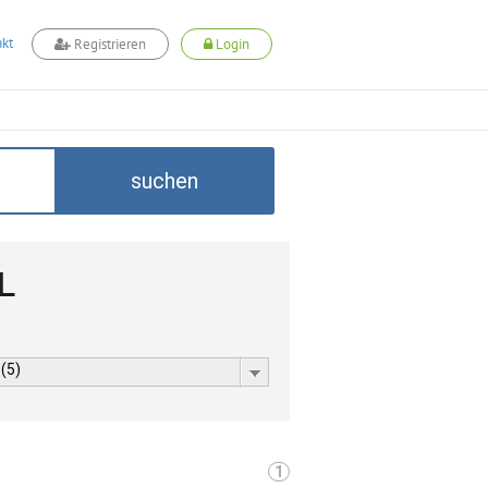
kt
Registrieren
Login
suchen
L
 (5)
1