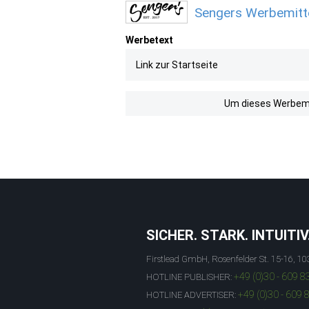
Sengers Werbemitte
Werbetext
Link zur Startseite
Um dieses Werbemit
SICHER. STARK. INTUITIV
Firstlead GmbH, Rosenfelder St. 15-16, 10
+49 (0)30 - 609 8
HOTLINE PUBLISHER:
+49 (0)30 - 609 
HOTLINE ADVERTISER: