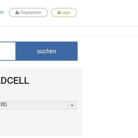
kt
Registrieren
Login
suchen
ADCELL
(32)