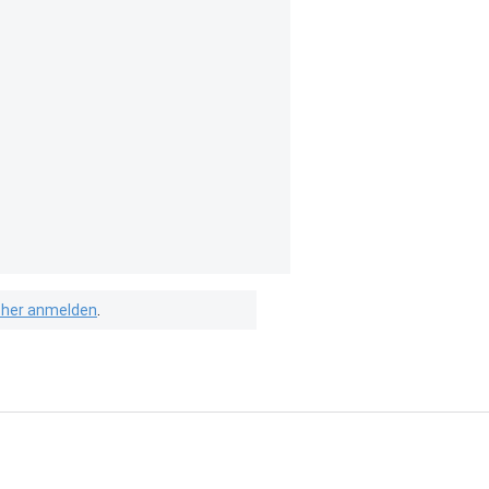
isher anmelden
.