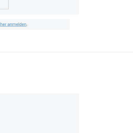
isher anmelden
.