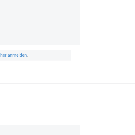
isher anmelden
.