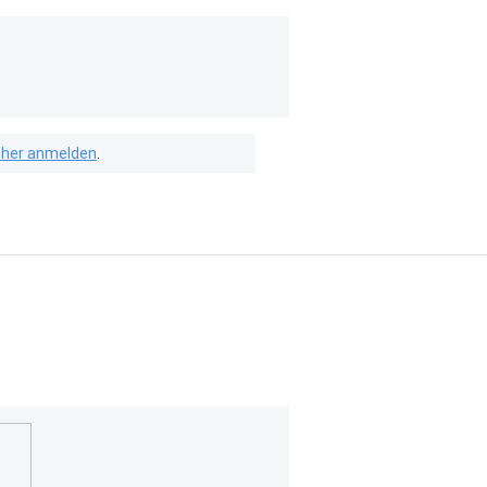
isher anmelden
.