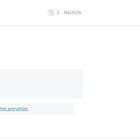
1
2
Nächste
isher anmelden
.