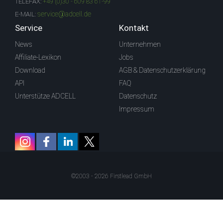
TELEFAX:
+49 (0)30 - 609 83 61-99
service@adcell.de
E-MAIL:
Service
Kontakt
News
Unternehmen
Affiliate-Lexikon
Jobs
Download
AGB & Datenschutzerklärung
API
FAQ
Unterstütze ADCELL
Datenschutz
Impressum
©2003 - 2026 Firstlead GmbH