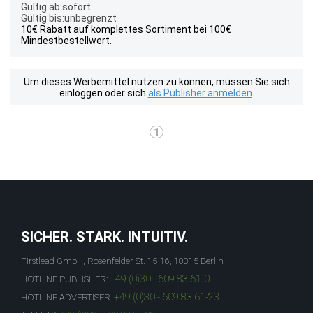
Gültig ab:sofort
Gültig bis:unbegrenzt
10€ Rabatt auf komplettes Sortiment bei 100€
Mindestbestellwert.
Um dieses Werbemittel nutzen zu können, müssen Sie sich
einloggen oder sich
als Publisher anmelden
.
1
SICHER. STARK. INTUITIV.
Firstlead GmbH, Rosenfelder St. 15-16, 10315 Berlin
+49 (0)30 - 609 83 61-0
HOTLINE PUBLISHER:
+49 (0)30 - 609 83 61-23
HOTLINE ADVERTISER: