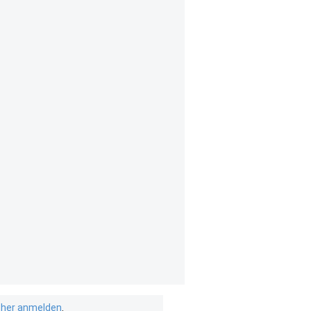
isher anmelden
.