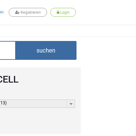
kt
Registrieren
Login
suchen
CELL
(13)