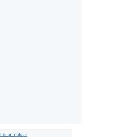
isher anmelden
.