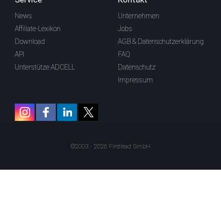
News
Unternehmen
Affiliate-Lexikon
Jobs
Download
AGB & Datenschutzerklärung
API
FAQ
Unterstütze ADCELL
Datenschutz
Impressum
©2003 - 2026 Firstlead GmbH