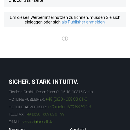
Link zur Startseite
Um dieses Werbemittel nutzen zu können, müssen Sie sich
einloggen oder sich
als Publisher anmelden
.
1
SICHER. STARK. INTUITIV.
Firstlead GmbH, Rosenfelder St. 15-16, 10315 Berlin
+49 (0)30 - 609 83 61-0
HOTLINE PUBLISHER:
+49 (0)30 - 609 83 61-23
HOTLINE ADVERTISER:
TELEFAX:
+49 (0)30 - 609 83 61-99
service@adcell.de
E-MAIL:
Service
Kontakt