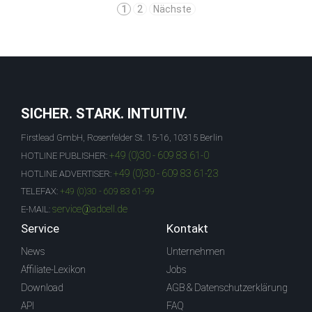
1
2
Nächste
SICHER. STARK. INTUITIV.
Firstlead GmbH, Rosenfelder St. 15-16, 10315 Berlin
+49 (0)30 - 609 83 61-0
HOTLINE PUBLISHER:
+49 (0)30 - 609 83 61-23
HOTLINE ADVERTISER:
TELEFAX:
+49 (0)30 - 609 83 61-99
service@adcell.de
E-MAIL:
Service
Kontakt
News
Unternehmen
Affiliate-Lexikon
Jobs
Download
AGB & Datenschutzerklärung
API
FAQ