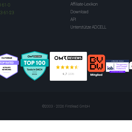
Affiliate-Lexikon
3 61-0
Download
83 61-23
API
Unterstütze ADCELL
©2003 - 2026 Firstlead GmbH