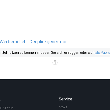
Werbemittel - Deeplinkgenerator
tel nutzen zu können, müssen Sie sich einloggen oder sich
als Publ
1
.
Service
News
315 Berlin