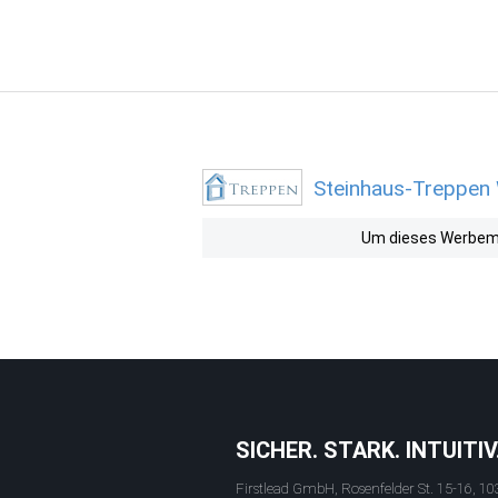
Steinhaus-Treppen 
Um dieses Werbemit
SICHER. STARK. INTUITIV
Firstlead GmbH, Rosenfelder St. 15-16, 10