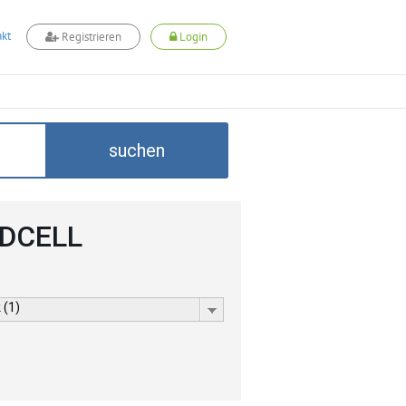
kt
Registrieren
Login
suchen
ADCELL
 (1)