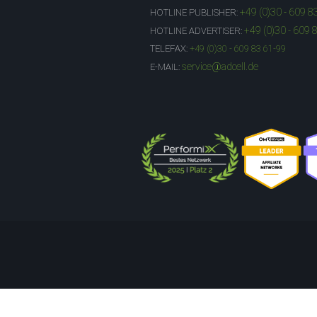
+49 (0)30 - 609 8
HOTLINE PUBLISHER:
+49 (0)30 - 609 
HOTLINE ADVERTISER:
TELEFAX:
+49 (0)30 - 609 83 61-99
service@adcell.de
E-MAIL: