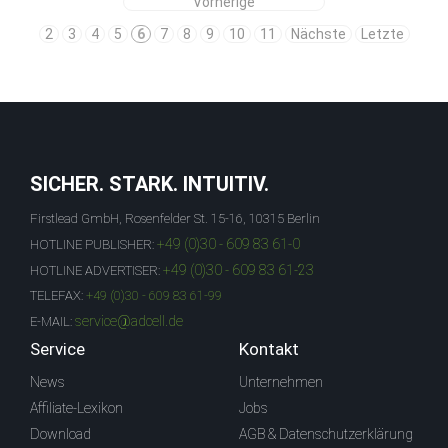
Vorherige
2
3
4
5
6
7
8
9
10
11
Nächste
Letzte
SICHER. STARK. INTUITIV.
Firstlead GmbH, Rosenfelder St. 15-16, 10315 Berlin
+49 (0)30 - 609 83 61-0
HOTLINE PUBLISHER:
+49 (0)30 - 609 83 61-23
HOTLINE ADVERTISER:
TELEFAX:
+49 (0)30 - 609 83 61-99
service@adcell.de
E-MAIL:
Service
Kontakt
News
Unternehmen
Affiliate-Lexikon
Jobs
Download
AGB & Datenschutzerklärung