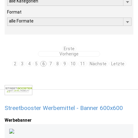
alle Kategorien
Format
alle Formate
Erste
Vorherige
2
3
4
5
6
7
8
9
10
11
Nächste
Letzte
Streetbooster Werbemittel - Banner 600x600
Werbebanner