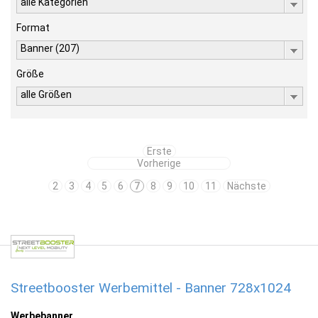
alle Kategorien
Format
Banner (207)
Größe
alle Größen
Erste
Vorherige
2
3
4
5
6
7
8
9
10
11
Nächste
Streetbooster Werbemittel - Banner 728x1024
Werbebanner