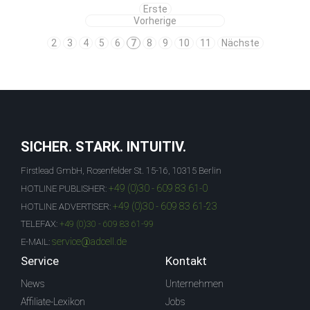
Erste
Vorherige
2
3
4
5
6
7
8
9
10
11
Nächste
SICHER. STARK. INTUITIV.
Firstlead GmbH, Rosenfelder St. 15-16, 10315 Berlin
+49 (0)30 - 609 83 61-0
HOTLINE PUBLISHER:
+49 (0)30 - 609 83 61-23
HOTLINE ADVERTISER:
TELEFAX:
+49 (0)30 - 609 83 61-99
service@adcell.de
E-MAIL:
Service
Kontakt
News
Unternehmen
Affiliate-Lexikon
Jobs