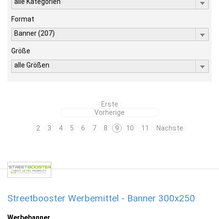
alle Kategorien
Format
Banner (207)
Größe
alle Größen
Erste
Vorherige
2
3
4
5
6
7
8
9
10
11
Nächste
Streetbooster Werbemittel - Banner 300x250
Werbebanner