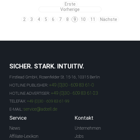
Erste
Vorherige
2
3
4
5
6
7
8
9
10
11
Nächste
SICHER. STARK. INTUITIV.
Firstlead GmbH, Rosenfelder St. 15-16, 10315 Berlin
+49 (0)30 - 609 83 61-0
HOTLINE PUBLISHER:
+49 (0)30 - 609 83 61-23
HOTLINE ADVERTISER:
TELEFAX:
+49 (0)30 - 609 83 61-99
service@adcell.de
E-MAIL:
Service
Kontakt
News
Unternehmen
Affiliate-Lexikon
Jobs