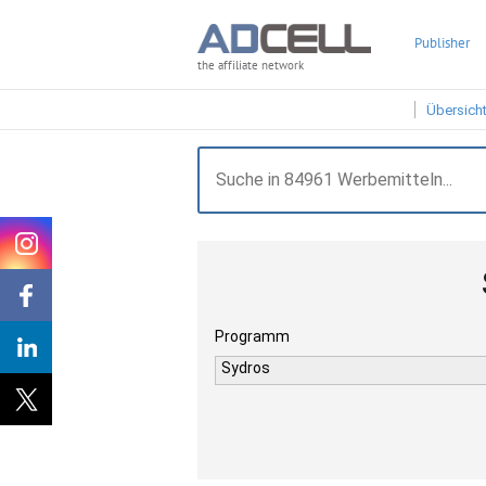
Publisher
the affiliate network
Übersich
Programm
Sydros