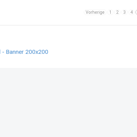
Vorherige
1
2
3
4
l - Banner 200x200