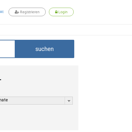
kt
Registrieren
Login
suchen
L
rmate