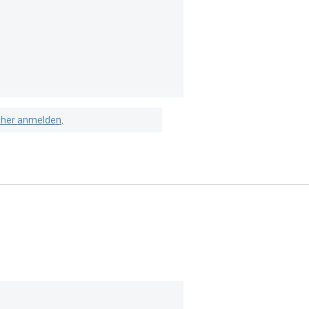
isher anmelden
.