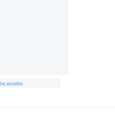
isher anmelden
.