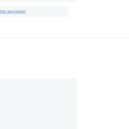
isher anmelden
.