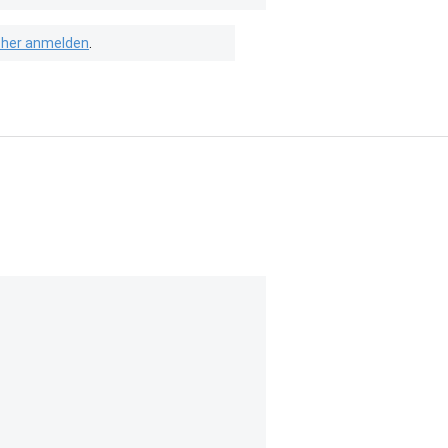
isher anmelden
.