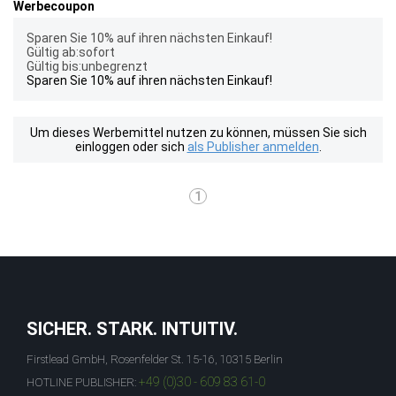
Werbecoupon
Sparen Sie 10% auf ihren nächsten Einkauf!
Gültig ab:sofort
Gültig bis:unbegrenzt
Sparen Sie 10% auf ihren nächsten Einkauf!
Um dieses Werbemittel nutzen zu können, müssen Sie sich
einloggen oder sich
als Publisher anmelden
.
1
SICHER. STARK. INTUITIV.
Firstlead GmbH, Rosenfelder St. 15-16, 10315 Berlin
+49 (0)30 - 609 83 61-0
HOTLINE PUBLISHER: