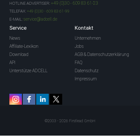
+49 (0)30 - 609 83 61-23
HOTLINE ADVERTISER:
TELEFAX:
+49 (0)30 - 609 83 61-99
service@adcell.de
E-MAIL:
Service
Kontakt
News
Unternehmen
Affiliate-Lexikon
Jobs
Download
AGB & Datenschutzerklärung
API
FAQ
Unterstütze ADCELL
Datenschutz
Impressum
©2003 - 2026 Firstlead GmbH