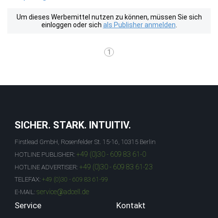
Um dieses Werbemittel nutzen zu können, müssen Sie sich
einloggen oder sich
als Publisher anmelden
.
1
SICHER. STARK. INTUITIV.
Firstlead GmbH, Rosenfelder St. 15-16, 10315 Berlin
+49 (0)30 - 609 83 61-0
HOTLINE PUBLISHER:
+49 (0)30 - 609 83 61-23
HOTLINE ADVERTISER:
TELEFAX:
+49 (0)30 - 609 83 61-99
service@adcell.de
E-MAIL:
Service
Kontakt