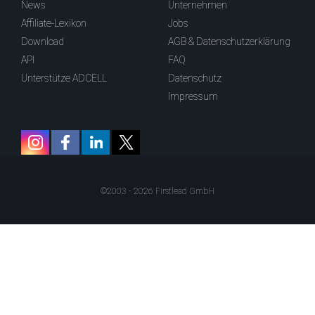
News
Unternehmen
Affiliate-Lexikon
Jobs
Download
AGB & Datenschutzerklärung
API
FAQ
Unterstütze ADCELL
Datenschutz
Impressum
©2003 - 2026 Firstlead GmbH