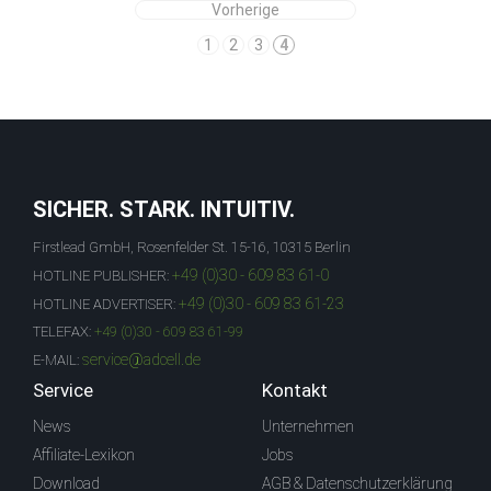
Vorherige
1
2
3
4
SICHER. STARK. INTUITIV.
Firstlead GmbH, Rosenfelder St. 15-16, 10315 Berlin
+49 (0)30 - 609 83 61-0
HOTLINE PUBLISHER:
+49 (0)30 - 609 83 61-23
HOTLINE ADVERTISER:
TELEFAX:
+49 (0)30 - 609 83 61-99
service@adcell.de
E-MAIL:
Service
Kontakt
News
Unternehmen
Affiliate-Lexikon
Jobs
Download
AGB & Datenschutzerklärung