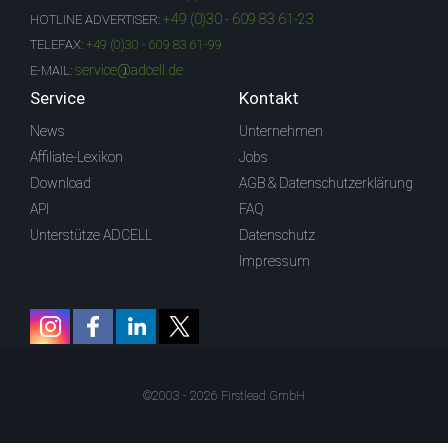
+49 (0)30 - 609 83 61-23
HOTLINE ADVERTISER:
TELEFAX:
+49 (0)30 - 609 83 61-99
service@adcell.de
E-MAIL:
Service
Kontakt
News
Unternehmen
Affiliate-Lexikon
Jobs
Download
AGB & Datenschutzerklärung
API
FAQ
Unterstütze ADCELL
Datenschutz
Impressum
©2003 - 2026 Firstlead GmbH