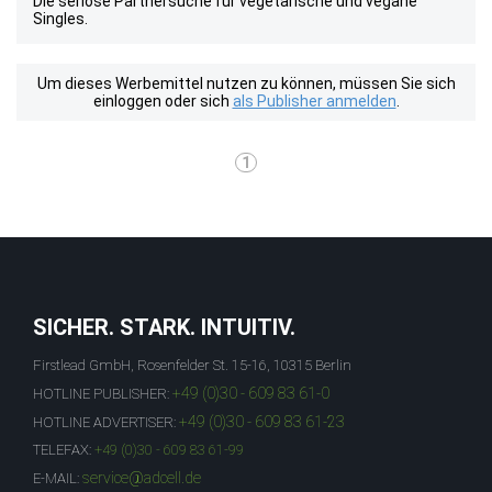
Die seriöse Partnersuche für vegetarische und vegane
Singles.
Um dieses Werbemittel nutzen zu können, müssen Sie sich
einloggen oder sich
als Publisher anmelden
.
1
SICHER. STARK. INTUITIV.
Firstlead GmbH, Rosenfelder St. 15-16, 10315 Berlin
+49 (0)30 - 609 83 61-0
HOTLINE PUBLISHER:
+49 (0)30 - 609 83 61-23
HOTLINE ADVERTISER:
TELEFAX:
+49 (0)30 - 609 83 61-99
service@adcell.de
E-MAIL: