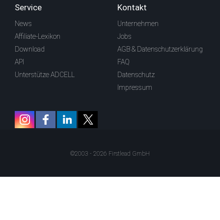
Service
Kontakt
News
Unternehmen
Affiliate-Lexikon
Jobs
Download
AGB & Datenschutzerklärung
API
FAQ
Unterstütze ADCELL
Datenschutz
Impressum
©2003 - 2026 Firstlead GmbH