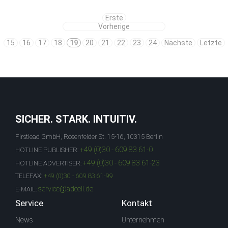
Erste
Vorherige
15
16
17
18
19
20
21
22
23
24
Nächste
Letzte
SICHER. STARK. INTUITIV.
Firstlead GmbH, Rosenfelder St. 15-16, 10315 Berlin
+49 (0)30 - 609 83 61-0
HOTLINE PUBLISHER:
+49 (0)30 - 609 83 61-23
HOTLINE ADVERTISER:
TELEFAX:
+49 (0)30 - 609 83 61-99
service@adcell.de
E-MAIL:
Service
Kontakt
News
Unternehmen