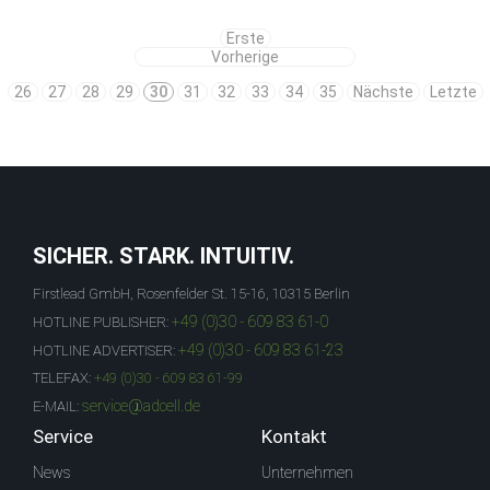
Erste
Vorherige
26
27
28
29
30
31
32
33
34
35
Nächste
Letzte
SICHER. STARK. INTUITIV.
Firstlead GmbH, Rosenfelder St. 15-16, 10315 Berlin
+49 (0)30 - 609 83 61-0
HOTLINE PUBLISHER:
+49 (0)30 - 609 83 61-23
HOTLINE ADVERTISER:
TELEFAX:
+49 (0)30 - 609 83 61-99
service@adcell.de
E-MAIL:
Service
Kontakt
News
Unternehmen