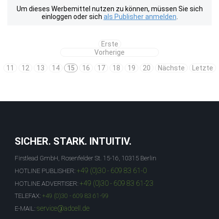
Um dieses Werbemittel nutzen zu können, müssen Sie sich
einloggen oder sich
als Publisher anmelden
.
Erste
Vorherige
11
12
13
14
15
16
17
18
19
20
Nächste
Letzte
SICHER. STARK. INTUITIV.
Firstlead GmbH, Rosenfelder St. 15-16, 10315 Berlin
+49 (0)30 - 609 83 61-0
HOTLINE PUBLISHER:
+49 (0)30 - 609 83 61-23
HOTLINE ADVERTISER:
TELEFAX:
+49 (0)30 - 609 83 61-99
service@adcell.de
E-MAIL: