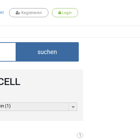
kt
Registrieren
Login
suchen
DCELL
in (1)
1