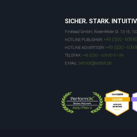
SICHER. STARK. INTUITIV
Firstlead GmbH, Rosenfelder St. 15-16, 10
+49 (0)30 - 609 8
HOTLINE PUBLISHER:
+49 (0)30 - 609 
HOTLINE ADVERTISER:
TELEFAX:
+49 (0)30 - 609 83 61-99
service@adcell.de
E-MAIL: