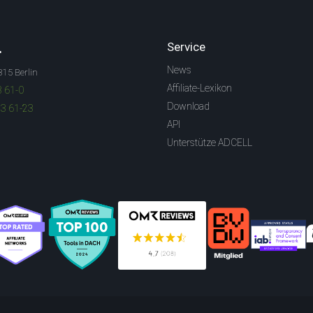
.
Service
News
315 Berlin
Affiliate-Lexikon
3 61-0
Download
83 61-23
API
Unterstütze ADCELL