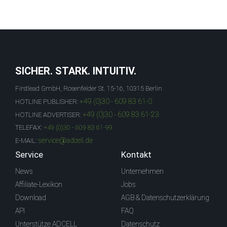
SICHER. STARK. INTUITIV.
Firstlead GmbH, Rosenfelder St. 15-16, 10315 Berlin
+49 (0)30 - 609 83 61-0
HOTLINE PUBLISHER:
+49 (0)30 - 609 83 61-23
HOTLINE ADVERTISER:
TELEFAX:
+49 (0)30 - 609 83 61-99
service@adcell.de
E-MAIL:
Service
Kontakt
News
Unternehmen
Affiliate-Lexikon
Jobs
Download
AGB & Datenschutzerklärung
API
FAQ
Unterstütze ADCELL
Datenschutz