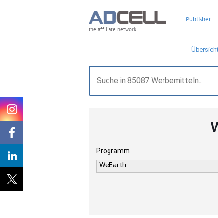
Publisher
the affiliate network
Übersich
W
Programm
WeEarth