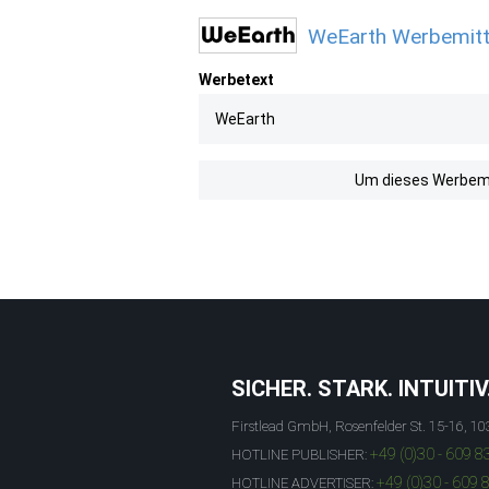
WeEarth Werbemitte
Werbetext
WeEarth
Um dieses Werbemit
SICHER. STARK. INTUITIV
Firstlead GmbH, Rosenfelder St. 15-16, 10
+49 (0)30 - 609 8
HOTLINE PUBLISHER:
+49 (0)30 - 609 
HOTLINE ADVERTISER: