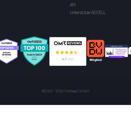
API
Unterstütze ADCELL
©2003 - 2026 Firstlead GmbH