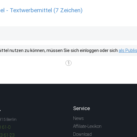
l - Textwerbemittel (7 Zeichen)
tel nutzen zu können, müssen Sie sich einloggen oder sich
als Publ
1
.
Service
News
315 Berlin
Affiliate-Lexikon
3 61-0
Download
83 61-23