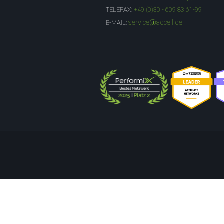
TELEFAX:
+49 (0)30 - 609 83 61-99
service@adcell.de
E-MAIL: