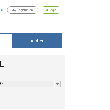
kt
Registrieren
Login
suchen
LL
 (2)