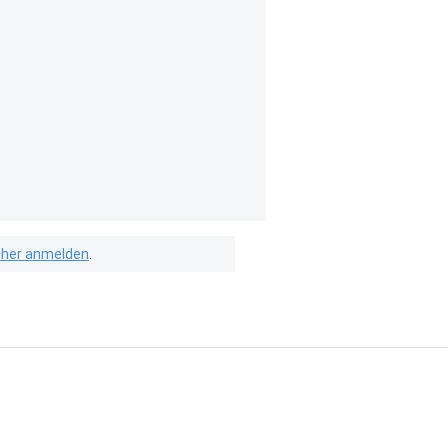
isher anmelden
.