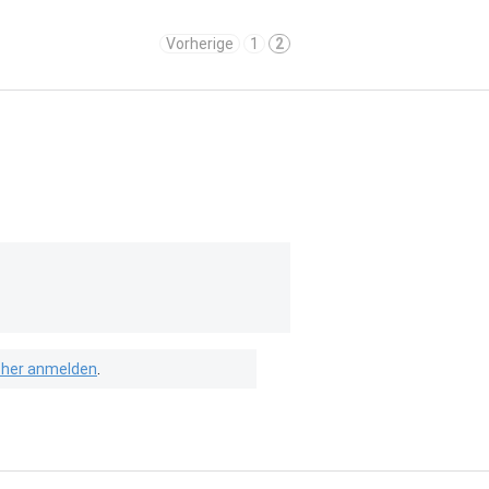
Vorherige
1
2
isher anmelden
.