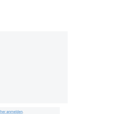
isher anmelden
.