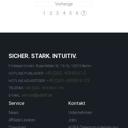
Vorherige
1
2
3
4
5
6
7
SICHER. STARK. INTUITIV.
Firstlead GmbH, Rosenfelder St. 15-16, 10315 Berlin
+49 (0)30 - 609 83 61-0
HOTLINE PUBLISHER:
+49 (0)30 - 609 83 61-23
HOTLINE ADVERTISER:
TELEFAX:
+49 (0)30 - 609 83 61-99
service@adcell.de
E-MAIL:
Service
Kontakt
News
Unternehmen
Affiliate-Lexikon
Jobs
Download
AGB & Datenschutzerklärung