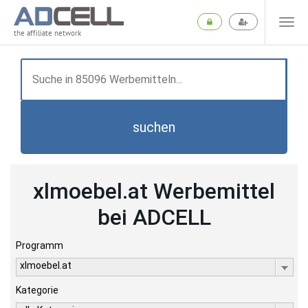
the affiliate network
suchen
xlmoebel.at Werbemittel
bei ADCELL
Programm
xlmoebel.at
Kategorie