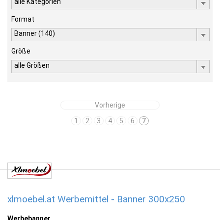
alle Kategorien
Format
Banner (140)
Größe
alle Größen
Vorherige
1
2
3
4
5
6
7
xlmoebel.at Werbemittel - Banner 300x250
Werbebanner