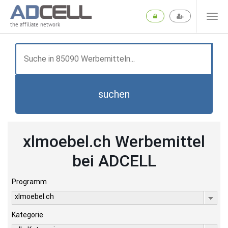
the affiliate network
suchen
xlmoebel.ch Werbemittel
bei ADCELL
Programm
xlmoebel.ch
Kategorie