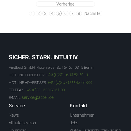
Vorherige
1
2
3
4
5
6
7
8
Nächste
SICHER. STARK. INTUITIV.
Firstlead GmbH, Rosenfelder St. 15-16, 10315 Berlin
+49 (0)30 - 609 83 61-0
HOTLINE PUBLISHER:
+49 (0)30 - 609 83 61-23
HOTLINE ADVERTISER:
TELEFAX:
+49 (0)30 - 609 83 61-99
service@adcell.de
E-MAIL:
Service
Kontakt
News
Unternehmen
Affiliate-Lexikon
Jobs
Download
AGB & Datenschutzerklärung