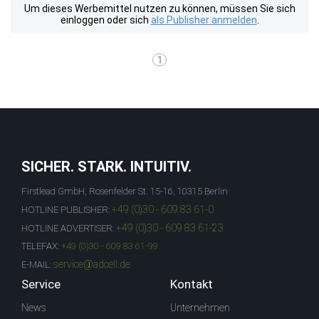
Um dieses Werbemittel nutzen zu können, müssen Sie sich
einloggen oder sich
als Publisher anmelden
.
1
SICHER. STARK. INTUITIV.
Firstlead GmbH, Rosenfelder St. 15-16, 10315 Berlin
+49 (0)30 - 609 83 61-0
HOTLINE PUBLISHER:
+49 (0)30 - 609 83 61-23
HOTLINE ADVERTISER:
TELEFAX:
+49 (0)30 - 609 83 61-99
service@adcell.de
E-MAIL:
Service
Kontakt
News
Unternehmen