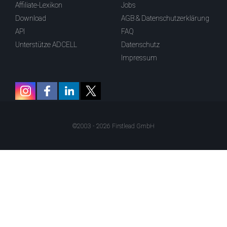
Affiliate-Lexikon
Jobs
Download
AGB & Datenschutzerklärung
API
FAQ
Unterstütze ADCELL
Datenschutz
Impressum
©2003 - 2026 Firstlead GmbH