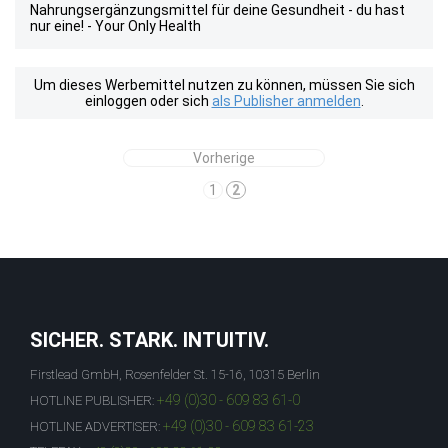
Nahrungsergänzungsmittel für deine Gesundheit - du hast
nur eine! - Your Only Health
Um dieses Werbemittel nutzen zu können, müssen Sie sich
einloggen oder sich
als Publisher anmelden
.
Vorherige
1
2
SICHER. STARK. INTUITIV.
Firstlead GmbH, Rosenfelder St. 15-16, 10315 Berlin
+49 (0)30 - 609 83 61-0
HOTLINE PUBLISHER:
+49 (0)30 - 609 83 61-23
HOTLINE ADVERTISER: