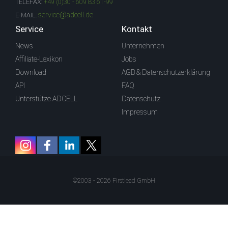
TELEFAX:
+49 (0)30 - 609 83 61-99
service@adcell.de
E-MAIL:
Service
Kontakt
News
Unternehmen
Affiliate-Lexikon
Jobs
Download
AGB & Datenschutzerklärung
API
FAQ
Unterstütze ADCELL
Datenschutz
Impressum
©2003 - 2026 Firstlead GmbH