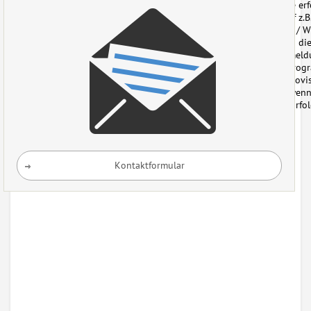
dieser Variante er
seiner User auf z.
des Merchants / We
diese Aktionen die
Newsletteranmeldu
Lead Partnerprogra
erhält keine Provi
sondern erst wen
vordefinierte Erfol
höher aus.
Kontaktformular