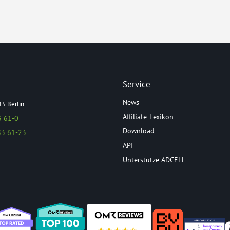
Service
News
15 Berlin
Affiliate-Lexikon
3 61-0
Download
83 61-23
API
Unterstütze ADCELL