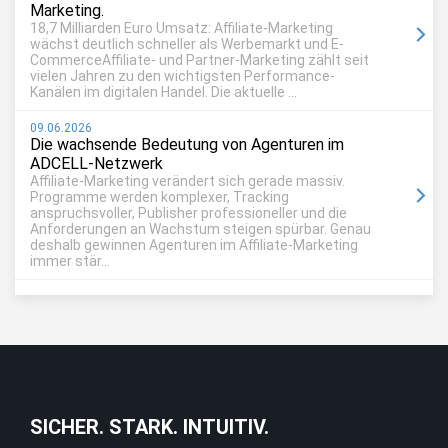
Marketing.
18,7 Milliarden Euro Umsatz: Affiliate-Marketing
wächst deutlich schneller als Werbemarkt und E-
CommerceAffiliate- und Partner-Marketing zählt seit
vielen Jahren zu den wichtigsten Performance-
Kanälen im digitalen Handel. Die aktuelle ...
09.06.2026
Die wachsende Bedeutung von Agenturen im
ADCELL-Netzwerk
Affiliate-Marketing verändert sich gerade massiv.
Programme werden komplexer, Tracking
anspruchsvoller, Publisher professioneller und die
Anforderungen an Wachstum steigen spürbar. Genau
deshalb gewinnen Agenturen im Affiliate-Marketing
immer stär...
SICHER. STARK. INTUITIV.