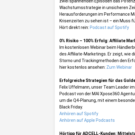
zwei spannenden Episoden das Potenzial
Wachstumsstrategie in unsicheren Ze
Herausforderungen im Performance Mar
Krisenzeiten zu sehen ist – ein Muss für
Hört direkt rein:
Podcast auf Spotify
0% Risiko – 100% Erfolg: Affiliate M
Im kostenlosen Webinar beim Händlerbu
des Affiliate-Marketings. Er zeigt, wie 
Storno und Trackingmethoden den Erfol
hier kostenlos ansehen:
Zum Webinar
Erfolgreiche Strategien für das Golde
Felix Uffelmann, unser Team Leader im 
Podcast von der MAI Xpose360 Agentur.
um die Q4-Planung, mit einem besonde
Black Friday.
Anhören auf Spotify
Anhören auf Apple Podcasts
Hörtipp für ADCELL-Kunden: Mittels