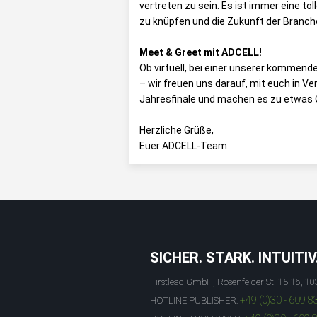
vertreten zu sein. Es ist immer eine to
zu knüpfen und die Zukunft der Branc
Meet & Greet mit ADCELL!
Ob virtuell, bei einer unserer kommen
– wir freuen uns darauf, mit euch in V
Jahresfinale und machen es zu etwas
Herzliche Grüße,
Euer ADCELL-Team
SICHER. STARK. INTUITIV
Firstlead GmbH, Rosenfelder St. 15-16, 10
+49 (0)30 - 609 8
HOTLINE PUBLISHER: