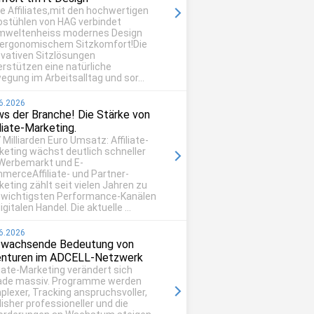
be Affiliates,mit den hochwertigen
ostühlen von HAG verbindet
mweltenheiss modernes Design
 ergonomischem Sitzkomfort!Die
ovativen Sitzlösungen
erstützen eine natürliche
egung im Arbeitsalltag und sor...
6.2026
s der Branche! Die Stärke von
iliate-Marketing.
 Milliarden Euro Umsatz: Affiliate-
keting wächst deutlich schneller
 Werbemarkt und E-
merceAffiliate- und Partner-
eting zählt seit vielen Jahren zu
 wichtigsten Performance-Kanälen
igitalen Handel. Die aktuelle ...
6.2026
 wachsende Bedeutung von
nturen im ADCELL-Netzwerk
liate-Marketing verändert sich
ade massiv. Programme werden
plexer, Tracking anspruchsvoller,
isher professioneller und die