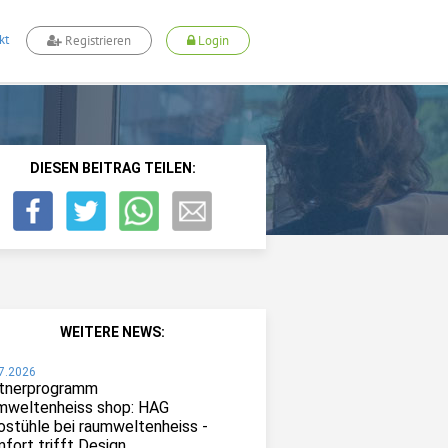
kt
Registrieren
Login
DIESEN BEITRAG TEILEN:
WEITERE NEWS:
7.2026
tnerprogramm
mweltenheiss shop: HAG
ostühle bei raumweltenheiss -
fort trifft Design