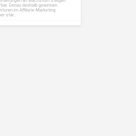
orderungen an Wachstum steigen
rbar. Genau deshalb gewinnen
nturen im Affiliate-Marketing
r stär...