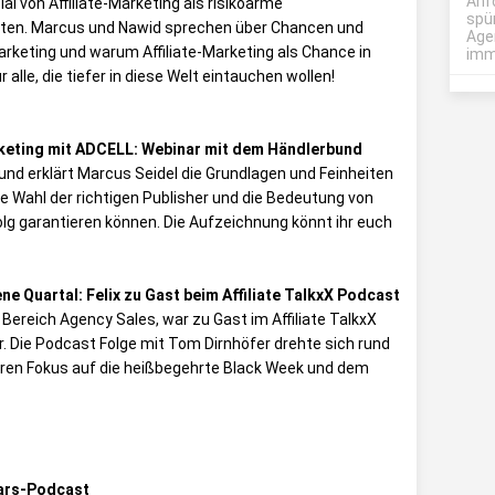
Anf
 von Affiliate-Marketing als risikoarme
spü
iten. Marcus und Nawid sprechen über Chancen und
Age
keting und warum Affiliate-Marketing als Chance in
imme
 alle, die tiefer in diese Welt eintauchen wollen!
arketing mit ADCELL: Webinar mit dem Händlerbund
nd erklärt Marcus Seidel die Grundlagen und Feinheiten
die Wahl der richtigen Publisher und die Bedeutung von
g garantieren können. Die Aufzeichnung könnt ihr euch
ne Quartal: Felix zu Gast beim Affiliate TalkxX Podcast
Bereich Agency Sales, war zu Gast im Affiliate TalkxX
 Die Podcast Folge mit Tom Dirnhöfer drehte sich rund
ren Fokus auf die heißbegehrte Black Week und dem
tars-Podcast