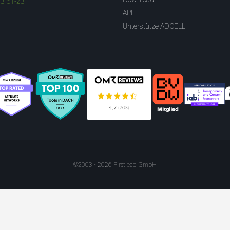
83 61-23
API
Unterstütze ADCELL
©2003 - 2026 Firstlead GmbH