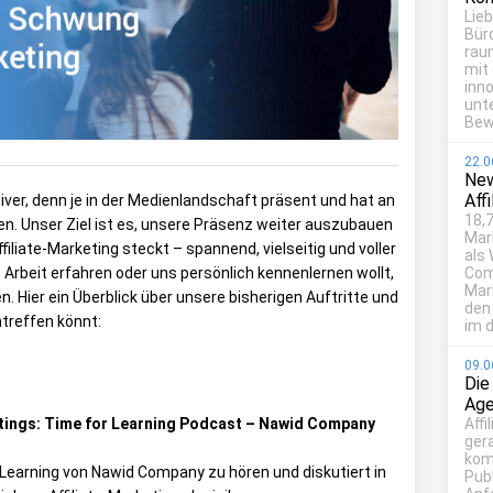
Lie
Bür
rau
mit
inn
unt
Bew
22.0
New
Aff
ver, denn je in der Medienlandschaft präsent und hat an
18,7
. Unser Ziel ist es, unsere Präsenz weiter auszubauen
Mar
iliate-Marketing steckt – spannend, vielseitig und voller
als
Com
e Arbeit erfahren oder uns persönlich kennenlernen wollt,
Mark
n. Hier ein Überblick über unsere bisherigen Auftritte und
den
treffen könnt:
im d
09.0
Die
Age
Affi
etings: Time for Learning Podcast – Nawid Company
ger
kom
 Learning von Nawid Company zu hören und diskutiert in
Publ