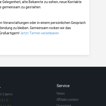
lle Gelegenheit, alte Bekannte zu sehen, neue Kontakte
he gemeinsam zu gestalten.
den Veranstaltungen oder in einem persönlichen Gespräch
erbindung zu bleiben. Gemeinsam rocken wir das
 Großartigem!
Jetzt Termin vereinbaren
.
Service
News
315 Berlin
Affiliate-Lexikon
3 61-0
Download