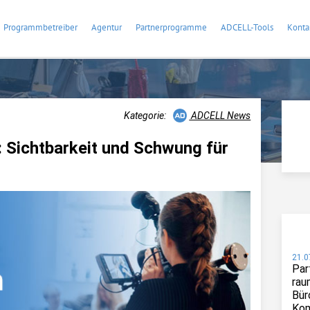
Programmbetreiber
Agentur
Partnerprogramme
ADCELL-Tools
Konta
Kategorie:
ADCELL News
 Sichtbarkeit und Schwung für
21.0
Par
rau
Bür
Kom