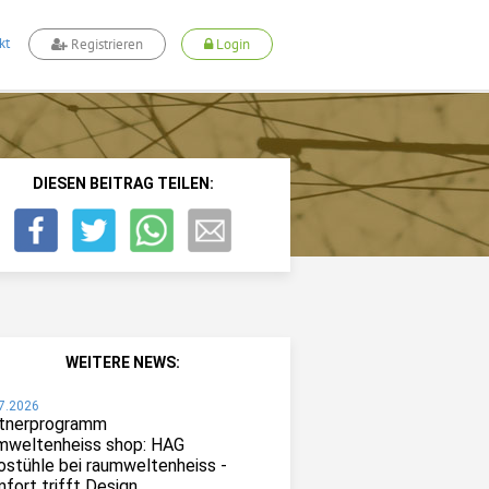
kt
Registrieren
Login
DIESEN BEITRAG TEILEN:
WEITERE NEWS:
7.2026
tnerprogramm
mweltenheiss shop: HAG
ostühle bei raumweltenheiss -
fort trifft Design