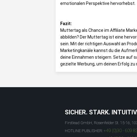
emotionalen Perspektive hervorhebst.
Fazit:
Muttertag als Chance im Affiliate Marke
abbilden? Der Muttertag ist eine hervor
sein. Mit der richtigen Auswahl an Prod
Marketingkanäle kannst du die Aufmerk
deine Einnahmen steigern. Setze auf s
gezielte Werbung, um deinen Erfolg zu
SICHER. STARK. INTUITIV
Firstlead GmbH, Rosenfelder St. 15-16, 10
+49 (0)30 - 609 8
HOTLINE PUBLISHER: