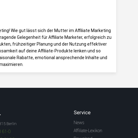
ting! Wie gut lässt sich der Mutter im Affiliate Marketing
ragende Gelegenheit für Affiliate Marketer, erfolgreich zu
ukten, frühzeitiger Planung und der Nutzung effektiver
samkeit auf deine Affiliate-Produkte lenken und so
aisonale Rabatte, emotional ansprechende Inhalte und
 maximieren.
.
Service
News
315 Berlin
Affiliate-Lexikon
3 61-0