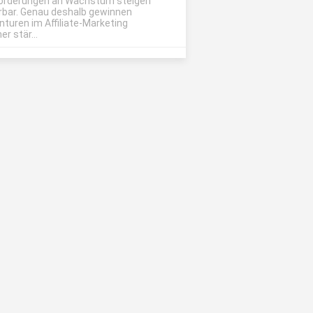
orderungen an Wachstum steigen
rbar. Genau deshalb gewinnen
nturen im Affiliate-Marketing
r stär...