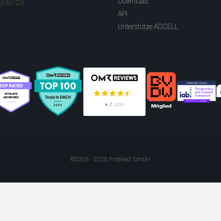
Download
83 61-23
API
Unterstütze ADCELL
©2003 - 2026 Firstlead GmbH