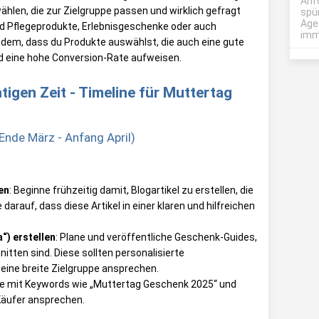
Anf
hlen, die zur Zielgruppe passen und wirklich gefragt
spü
Age
nd Pflegeprodukte, Erlebnisgeschenke oder auch
imme
dem, dass du Produkte auswählst, die auch eine gute
 und eine hohe Conversion-Rate aufweisen.
gen Zeit - Timeline für Muttertag
nde März - Anfang April)
en
: Beginne frühzeitig damit, Blogartikel zu erstellen, die
darauf, dass diese Artikel in einer klaren und hilfreichen
“) erstellen
: Plane und veröffentliche Geschenk-Guides,
itten sind. Diese sollten personalisierte
ine breite Zielgruppe ansprechen.
alte mit Keywords wie „Muttertag Geschenk 2025“ und
 Käufer ansprechen.