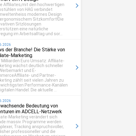
be Affiliates,mit den hochwertigen
ostühlen von HAG verbindet
mweltenheiss modernes Design
 ergonomischem Sitzkomfort!Die
ovativen Sitzlösungen
erstützen eine natürliche
egung im Arbeitsalltag und sor...
6.2026
s der Branche! Die Stärke von
iliate-Marketing.
 Milliarden Euro Umsatz: Affiliate-
keting wächst deutlich schneller
 Werbemarkt und E-
merceAffiliate- und Partner-
eting zählt seit vielen Jahren zu
 wichtigsten Performance-Kanälen
igitalen Handel. Die aktuelle ...
6.2026
 wachsende Bedeutung von
nturen im ADCELL-Netzwerk
liate-Marketing verändert sich
ade massiv. Programme werden
plexer, Tracking anspruchsvoller,
isher professioneller und die