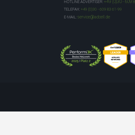
+49 (0)30 - 609 
HOTLINE ADVERTISER:
TELEFAX:
+49 (0)30 - 609 83 61-99
service@adcell.de
E-MAIL: