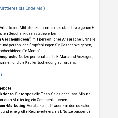
ittleres bis Ende Mai)
 Arbeite mit Affiliates zusammen, die über ihre eigenen E-
 besten Geschenkideen zu bewerben.
n Geschenkideen“) mit persönlicher Ansprache
: Erstelle
re und persönliche Empfehlungen für Geschenke geben,
Geschenkideen für Mama“.
 Ansprache
: Nutze personalisierte E-Mails und Anzeigen,
winnen und die Kaufentscheidung zu fördern.
)
ngebote
aktionen
: Biete spezielle Flash-Sales oder Last-Minute-
 vor dem Muttertag ein Geschenk suchen.
ncer-Marketing
: Verstärke die Präsenz in den sozialen
st und eine große Reichweite erzielst. Nutze passende