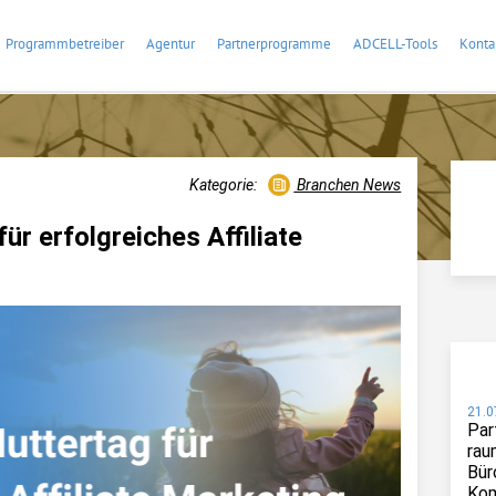
Programmbetreiber
Agentur
Partnerprogramme
ADCELL-Tools
Konta
Kategorie:
Branchen News
ür erfolgreiches Affiliate
21.0
Par
rau
Bür
Kom