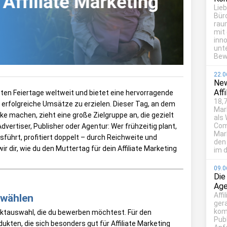
Lie
Bür
rau
mit
inn
unt
Bew
22.0
New
Aff
hsten Feiertage weltweit und bietet eine hervorragende
18,7
g erfolgreiche Umsätze zu erzielen. Dieser Tag, an dem
Mar
 machen, zieht eine große Zielgruppe an, die gezielt
als
Com
ertiser, Publisher oder Agentur: Wer frühzeitig plant,
Mark
führt, profitiert doppelt – durch Reichweite und
den
r dir, wie du den Muttertag für dein Affiliate Marketing
im d
09.0
Die
Age
Affi
swählen
ger
kom
uktauswahl, die du bewerben möchtest. Für den
Publ
dukten, die sich besonders gut für Affiliate Marketing