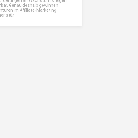
orderungen an Wachstum steigen
rbar. Genau deshalb gewinnen
nturen im Affiliate-Marketing
r stär...