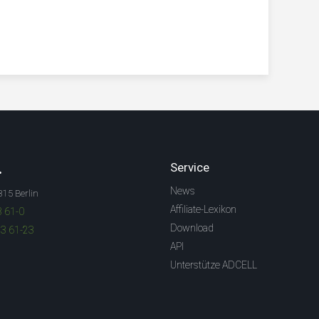
.
Service
News
315 Berlin
Affiliate-Lexikon
3 61-0
Download
83 61-23
API
Unterstütze ADCELL