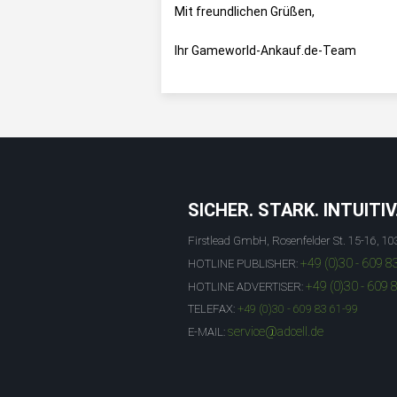
Mit freundlichen Grüßen,
Ihr Gameworld-Ankauf.de-Team
SICHER. STARK. INTUITIV
Firstlead GmbH, Rosenfelder St. 15-16, 10
+49 (0)30 - 609 8
HOTLINE PUBLISHER:
+49 (0)30 - 609 
HOTLINE ADVERTISER:
TELEFAX:
+49 (0)30 - 609 83 61-99
service@adcell.de
E-MAIL: