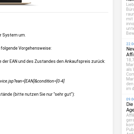
Lie
Bür
rau
mit
inn
unt
Bew
er System um.
22.0
te folgende Vorgehensweise:
New
Aff
18,7
be der EAN und des Zustandes den Ankaufspreis zurück:
Mar
als
Com
Mark
ice.jsp?ean=[EAN]&condition=[0-4]
den
im d
tände (bitte nutzen Sie nur "sehr gut"):
09.0
Die
Age
Affi
ger
kom
Publ