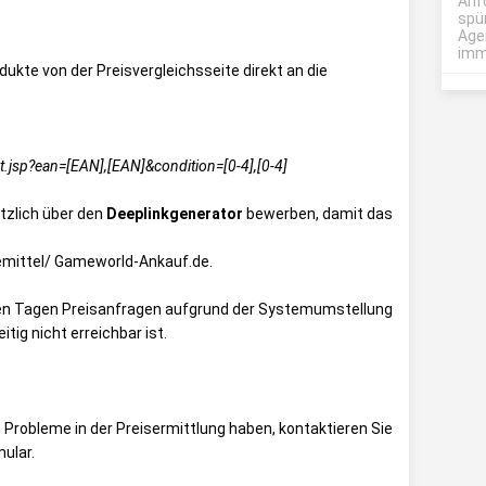
Anf
spü
Age
imme
ukte von der Preisvergleichsseite direkt an die
.jsp?ean=[EAN],[EAN]&condition=[0-4],[0-4]
zlich über den
Deeplinkgenerator
bewerben, damit das
mittel/ Gameworld-Ankauf.de
.
ten Tagen Preisanfragen aufgrund der Systemumstellung
itig nicht erreichbar ist.
Probleme in der Preisermittlung haben, kontaktieren Sie
ular
.