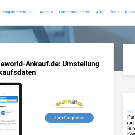
Programmbetreiber
Agentur
Partnerprogramme
ADCELL-Tools
Konta
world-Ankauf.de: Umstellung
kaufsdaten
21.0
Par
Zum Programm
rau
Bür
Kom