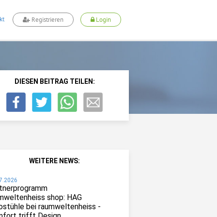
kt
Registrieren
Login
DIESEN BEITRAG TEILEN:
WEITERE NEWS:
7.2026
tnerprogramm
mweltenheiss shop: HAG
ostühle bei raumweltenheiss -
fort trifft Design