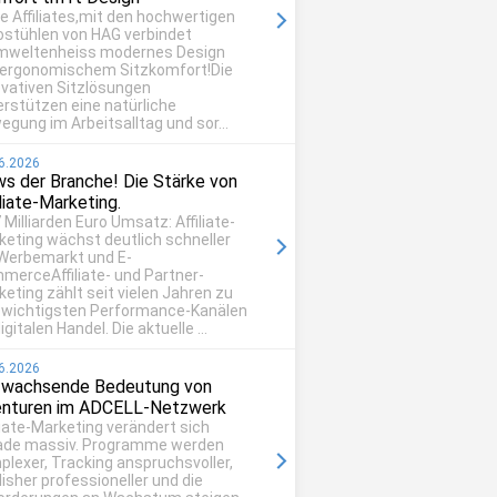
be Affiliates,mit den hochwertigen
ostühlen von HAG verbindet
mweltenheiss modernes Design
 ergonomischem Sitzkomfort!Die
ovativen Sitzlösungen
erstützen eine natürliche
egung im Arbeitsalltag und sor...
6.2026
s der Branche! Die Stärke von
iliate-Marketing.
 Milliarden Euro Umsatz: Affiliate-
keting wächst deutlich schneller
 Werbemarkt und E-
merceAffiliate- und Partner-
eting zählt seit vielen Jahren zu
 wichtigsten Performance-Kanälen
igitalen Handel. Die aktuelle ...
6.2026
 wachsende Bedeutung von
nturen im ADCELL-Netzwerk
liate-Marketing verändert sich
ade massiv. Programme werden
plexer, Tracking anspruchsvoller,
isher professioneller und die