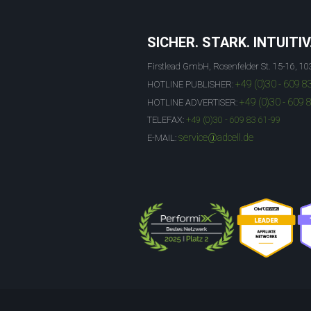
SICHER. STARK. INTUITIV
Firstlead GmbH, Rosenfelder St. 15-16, 10
+49 (0)30 - 609 8
HOTLINE PUBLISHER:
+49 (0)30 - 609 
HOTLINE ADVERTISER:
TELEFAX:
+49 (0)30 - 609 83 61-99
service@adcell.de
E-MAIL: