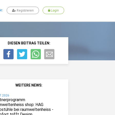
kt
Registrieren
Login
DIESEN BEITRAG TEILEN:
WEITERE NEWS:
7.2026
tnerprogramm
mweltenheiss shop: HAG
ostühle bei raumweltenheiss -
fort trifft Design