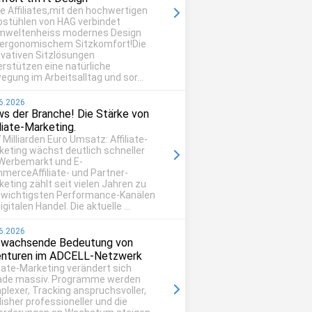
be Affiliates,mit den hochwertigen
ostühlen von HAG verbindet
mweltenheiss modernes Design
 ergonomischem Sitzkomfort!Die
ovativen Sitzlösungen
erstützen eine natürliche
egung im Arbeitsalltag und sor...
6.2026
s der Branche! Die Stärke von
iliate-Marketing.
 Milliarden Euro Umsatz: Affiliate-
keting wächst deutlich schneller
 Werbemarkt und E-
merceAffiliate- und Partner-
eting zählt seit vielen Jahren zu
 wichtigsten Performance-Kanälen
igitalen Handel. Die aktuelle ...
6.2026
 wachsende Bedeutung von
nturen im ADCELL-Netzwerk
liate-Marketing verändert sich
ade massiv. Programme werden
plexer, Tracking anspruchsvoller,
isher professioneller und die