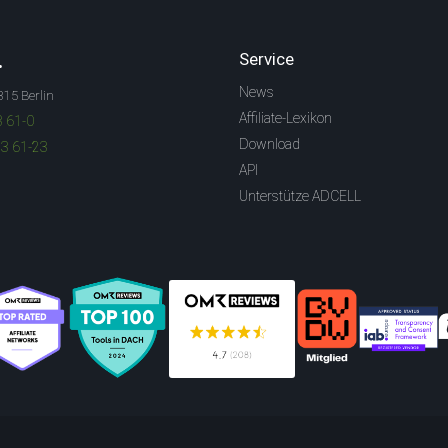
.
Service
News
315 Berlin
Affiliate-Lexikon
3 61-0
Download
83 61-23
API
Unterstütze ADCELL