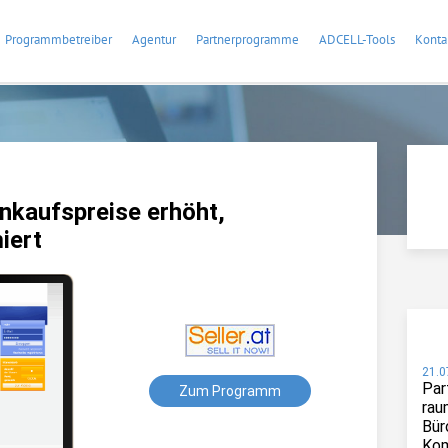
Programmbetreiber
Agentur
Partnerprogramme
ADCELL-Tools
Konta
nkaufspreise erhöht,
iert
21.0
Par
Zum Programm
rau
Bür
Kom