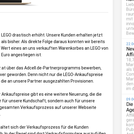
Lie
Bür
rau
mit
inn
unt
Bew
r LEGO drastisch erhöht. Unsere Kunden erhalten jetzt
als bisher. Als direkte Folge daraus konnten wir bereits
22.0
he Wert eines an uns verkauften Warenkorbes an LEGO von
New
Aff
 Euro angestiegen ist.
18,7
Mar
er.at über das Adcell.de-Partnerprogramms bewerben,
als
Com
tiver geworden. Denn nicht nur die LEGO-Ankaufspreise
Mark
 die an unsere Partner ausgezahlten Provisionen.
den
im d
Ankaufspreise gibt es eine weitere Neuerung, die die
09.0
nur für unsere Kundschaft, sondern auch für unsere
Die
en gesamten Verkaufsprozess auf unserer Webseite
Age
.
Affi
ger
kom
altet sich der Verkaufsprozess für die Kunden
Publ
. In der Regel sind dort Verkaufsformulare auszufüllen