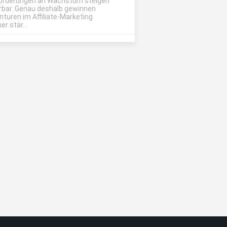
orderungen an Wachstum steigen
rbar. Genau deshalb gewinnen
nturen im Affiliate-Marketing
r stär...