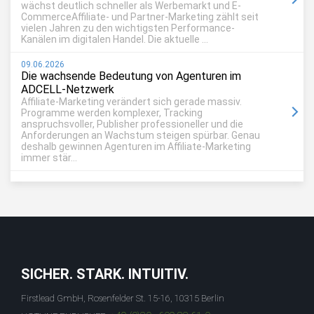
wächst deutlich schneller als Werbemarkt und E-
CommerceAffiliate- und Partner-Marketing zählt seit
vielen Jahren zu den wichtigsten Performance-
Kanälen im digitalen Handel. Die aktuelle ...
09.06.2026
Die wachsende Bedeutung von Agenturen im
ADCELL-Netzwerk
Affiliate-Marketing verändert sich gerade massiv.
Programme werden komplexer, Tracking
anspruchsvoller, Publisher professioneller und die
Anforderungen an Wachstum steigen spürbar. Genau
deshalb gewinnen Agenturen im Affiliate-Marketing
immer stär...
SICHER. STARK. INTUITIV.
Firstlead GmbH, Rosenfelder St. 15-16, 10315 Berlin