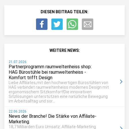
DIESEN BEITRAG TEILEN:
WEITERE NEWS:
21.07.2026
Partnerprogramm raumweltenheiss shop:
HAG Bürostühle bei raumweltenheiss -
Komfort trifft Design
Liebe Affiliates,mit den hochwertigen Bürostühlen von
HAG verbindet raumweltenheiss modernes Design mit
ergonomischem Sitzkomfort!Die innovativen
Sitzlösungen unterstützen eine natürliche Bewegung
im Arbeitsalltag und sor...
22.06.2026
News der Branche! Die Stärke von Affiliate-
Marketing.
18,7 Milliarden Euro Umsatz: Affiliate-Marketing