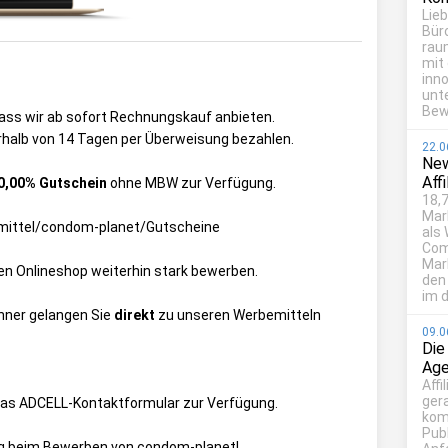
Lie
Bür
rau
mit
inn
unt
Bew
dass wir ab sofort Rechnungskauf anbieten.
halb von 14 Tagen per Überweisung bezahlen.
22.0
New
Aff
0,00% Gutschein
ohne MBW zur Verfügung.
18,7
Mar
ittel/condom-planet/Gutscheine
als
Com
Mark
en Onlineshop weiterhin stark bewerben.
den
im d
anner gelangen Sie
direkt
zu unseren Werbemitteln
09.0
Die
Age
Affi
ger
das
ADCELL-Kontaktformular
zur Verfügung.
kom
Publ
olg beim Bewerben von condom-planet!