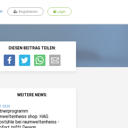
kt
Registrieren
Login
DIESEN BEITRAG TEILEN:
WEITERE NEWS:
7.2026
tnerprogramm
mweltenheiss shop: HAG
ostühle bei raumweltenheiss -
fort trifft Design