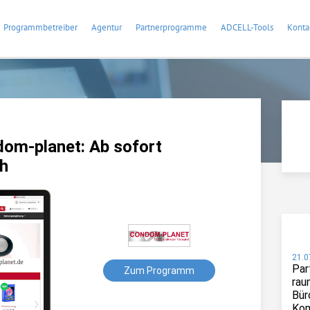
Programmbetreiber
Agentur
Partnerprogramme
ADCELL-Tools
Konta
om-planet: Ab sofort
h
21.0
Par
Zum Programm
rau
Bür
Kom