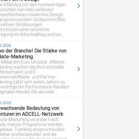
be Affiliates,mit den hochwertigen
ostühlen von HAG verbindet
mweltenheiss modernes Design
 ergonomischem Sitzkomfort!Die
ovativen Sitzlösungen
erstützen eine natürliche
egung im Arbeitsalltag und sor...
6.2026
s der Branche! Die Stärke von
iliate-Marketing.
 Milliarden Euro Umsatz: Affiliate-
keting wächst deutlich schneller
 Werbemarkt und E-
merceAffiliate- und Partner-
eting zählt seit vielen Jahren zu
 wichtigsten Performance-Kanälen
igitalen Handel. Die aktuelle ...
6.2026
 wachsende Bedeutung von
nturen im ADCELL-Netzwerk
liate-Marketing verändert sich
ade massiv. Programme werden
plexer, Tracking anspruchsvoller,
isher professioneller und die