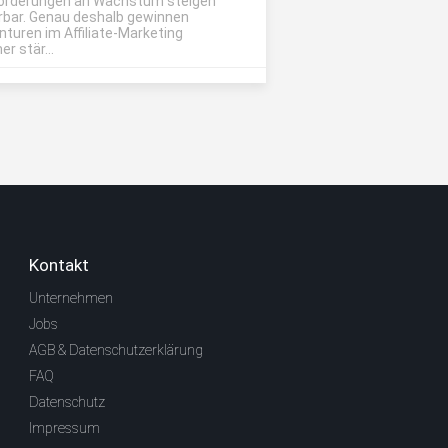
orderungen an Wachstum steigen
rbar. Genau deshalb gewinnen
nturen im Affiliate-Marketing
r stär...
Kontakt
Unternehmen
Jobs
AGB & Datenschutzerklärung
FAQ
Datenschutz
Impressum