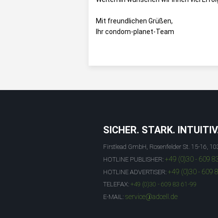
Mit freundlichen Grüßen,
Ihr condom-planet-Team
SICHER. STARK. INTUITIV
Firstlead GmbH, Rosenfelder St. 15-16, 10
+49 (0)30 - 609 8
HOTLINE PUBLISHER:
+49 (0)30 - 609 
HOTLINE ADVERTISER:
TELEFAX:
+49 (0)30 - 609 83 61-99
service@adcell.de
E-MAIL: