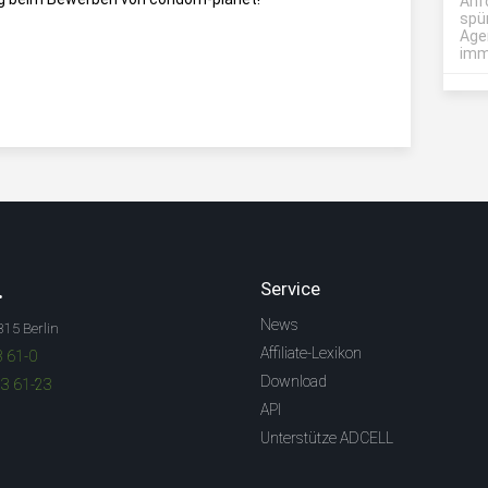
Anf
spü
Age
imme
.
Service
News
315 Berlin
Affiliate-Lexikon
3 61-0
Download
83 61-23
API
Unterstütze ADCELL