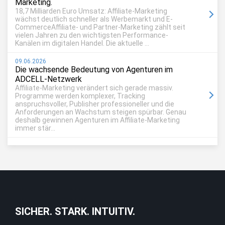
Marketing.
18,7 Milliarden Euro Umsatz: Affiliate-Marketing
wächst deutlich schneller als Werbemarkt und E-
CommerceAffiliate- und Partner-Marketing zählt seit
vielen Jahren zu den wichtigsten Performance-
Kanälen im digitalen Handel. Die aktuelle ...
09.06.2026
Die wachsende Bedeutung von Agenturen im
ADCELL-Netzwerk
Affiliate-Marketing verändert sich gerade massiv.
Programme werden komplexer, Tracking
anspruchsvoller, Publisher professioneller und die
Anforderungen an Wachstum steigen spürbar. Genau
deshalb gewinnen Agenturen im Affiliate-Marketing
immer stär...
SICHER. STARK. INTUITIV.