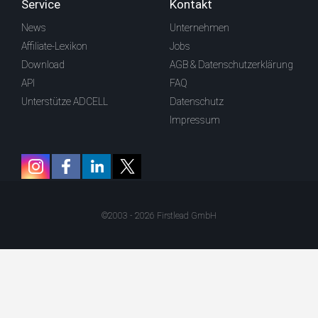
Service
Kontakt
News
Unternehmen
Affiliate-Lexikon
Jobs
Download
AGB & Datenschutzerklärung
API
FAQ
Unterstütze ADCELL
Datenschutz
Impressum
©2003 - 2026 Firstlead GmbH