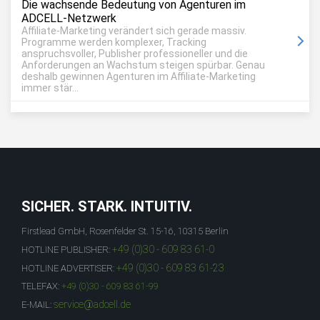
Die wachsende Bedeutung von Agenturen im
ADCELL-Netzwerk
Affiliate-Marketing verändert sich gerade massiv.
Programme werden komplexer, Tracking
anspruchsvoller, Publisher professioneller und die
Anforderungen an Wachstum steigen spürbar. Genau
deshalb gewinnen Agenturen im Affiliate-Marketing
immer stär...
SICHER. STARK. INTUITIV.
Firstlead GmbH, Rosenfelder St. 15-16, 10315 Berlin
+49 (0)30 - 609 83 61-0
HOTLINE PUBLISHER:
+49 (0)30 - 609 83 61-23
HOTLINE ADVERTISER:
TELEFAX:
+49 (0)30 - 609 83 61-99
service@adcell.de
E-MAIL: