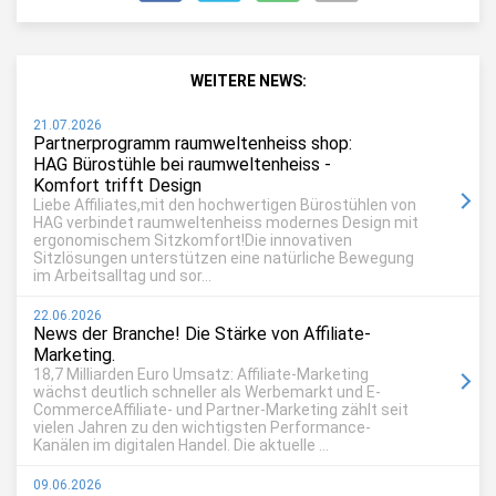
WEITERE NEWS:
21.07.2026
Partnerprogramm raumweltenheiss shop:
HAG Bürostühle bei raumweltenheiss -
Komfort trifft Design
Liebe Affiliates,mit den hochwertigen Bürostühlen von
HAG verbindet raumweltenheiss modernes Design mit
ergonomischem Sitzkomfort!Die innovativen
Sitzlösungen unterstützen eine natürliche Bewegung
im Arbeitsalltag und sor...
22.06.2026
News der Branche! Die Stärke von Affiliate-
Marketing.
18,7 Milliarden Euro Umsatz: Affiliate-Marketing
wächst deutlich schneller als Werbemarkt und E-
CommerceAffiliate- und Partner-Marketing zählt seit
vielen Jahren zu den wichtigsten Performance-
Kanälen im digitalen Handel. Die aktuelle ...
09.06.2026